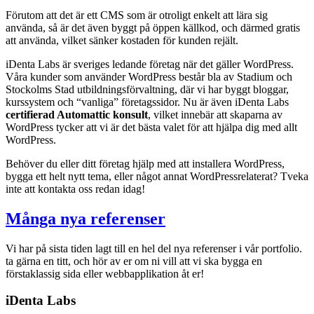
Förutom att det är ett CMS som är otroligt enkelt att lära sig
använda, så är det även byggt på öppen källkod, och därmed gratis
att använda, vilket sänker kostaden för kunden rejält.
iDenta Labs är sveriges ledande företag när det gäller WordPress.
Våra kunder som använder WordPress består bla av Stadium och
Stockolms Stad utbildningsförvaltning, där vi har byggt bloggar,
kurssystem och “vanliga” företagssidor. Nu är även iDenta Labs
certifierad Automattic konsult
, vilket innebär att skaparna av
WordPress tycker att vi är det bästa valet för att hjälpa dig med allt
WordPress.
Behöver du eller ditt företag hjälp med att installera WordPress,
bygga ett helt nytt tema, eller något annat WordPressrelaterat? Tveka
inte att kontakta oss redan idag!
Många nya referenser
Vi har på sista tiden lagt till en hel del nya referenser i vår portfolio.
ta gärna en titt, och hör av er om ni vill att vi ska bygga en
förstaklassig sida eller webbapplikation åt er!
iDenta Labs