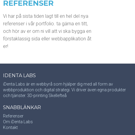
REFERENSER
Vi har på sista tiden lagt till en hel del nya
referenser i vår portfolio. ta gärna en titt,
och hör av er om ni vill att vi ska bygga en
förstaklassig sida eller webbapplikation åt
er!
IDENTA LABS
iDenta Labs är en webbyrå som hjälper dig med all
form av
webbproduktion och digital strategi. Vi driver
även egna produkter
och tjänster.
3D-printing Skellefteå
SNABBLÄNKAR
Referenser
Om iDenta Labs
Kontakt