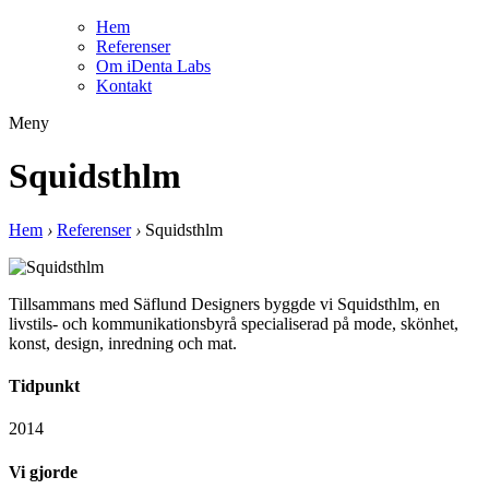
Hem
Referenser
Om iDenta Labs
Kontakt
Meny
Squidsthlm
Hem
›
Referenser
›
Squidsthlm
Tillsammans med Säflund Designers byggde vi Squidsthlm, en
livstils- och kommunikationsbyrå specialiserad på mode, skönhet,
konst, design, inredning och mat.
Tidpunkt
2014
Vi gjorde